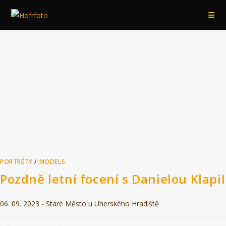
Přejít
k
obsahu
PORTRÉTY
/
MODELS
Pozdně letní focení s Danielou Klapil
06. 09. 2023 - Staré Město u Uherského Hradiště