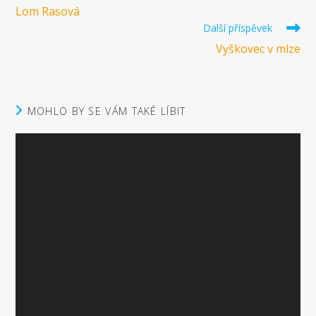
více
Lom Rasová
článků
Další příspěvek
Vyškovec v mlze
MOHLO BY SE VÁM TAKÉ LÍBIT