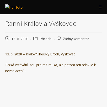
Přejít
k
obsahu
Ranní Králov a Vyškovec
Příspěvek
Rubriky
Komentáře
13. 6. 2020
Příroda
Žádný komentář
byl
příspěvku
k
publikován
příspěvku
13. 6. 2020 – Králov/Uherský Brod/, Vyškovec
Brzká vstávání jsou pro mě muka, ale potom ten relax je k
nezaplacení…