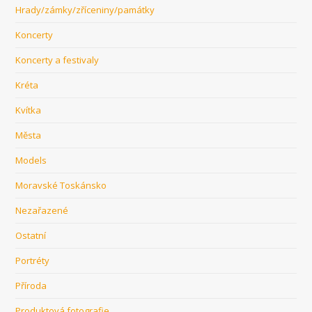
Hrady/zámky/zříceniny/památky
Koncerty
Koncerty a festivaly
Kréta
Kvítka
Města
Models
Moravské Toskánsko
Nezařazené
Ostatní
Portréty
Příroda
Produktová fotografie