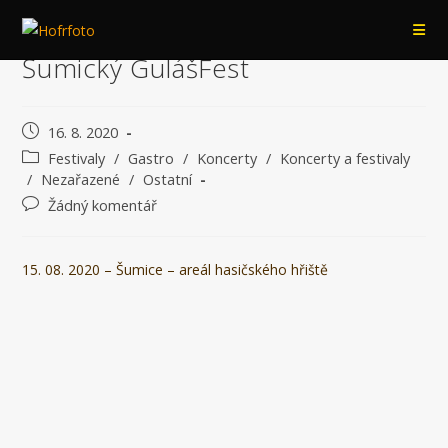
Přejít
k
Šumický GulášFest
obsahu
Příspěvek
16. 8. 2020
byl
Rubriky
Festivaly
/
Gastro
/
Koncerty
/
Koncerty a festivaly
publikován
příspěvku
/
Nezařazené
/
Ostatní
Komentáře
Žádný komentář
k
příspěvku
15. 08. 2020 – Šumice – areál hasičského hřiště