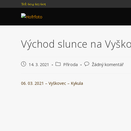
Přejít
Tel: 604 613 605
k
obsahu
Východ slunce na Vyško
Příspěvek
Rubriky
Komentáře
14. 3. 2021
Příroda
Žádný komentář
byl
příspěvku
k
publikován
příspěvku
06. 03. 2021 – Vyškovec – Kykula