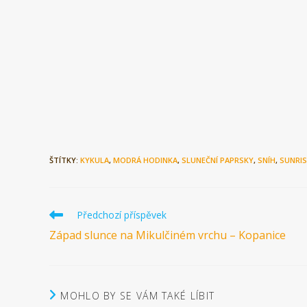
ŠTÍTKY:
KYKULA
,
MODRÁ HODINKA
,
SLUNEČNÍ PAPRSKY
,
SNÍH
,
SUNRIS
Číst
Předchozí příspěvek
více
Západ slunce na Mikulčiném vrchu – Kopanice
článků
MOHLO BY SE VÁM TAKÉ LÍBIT