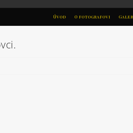
Úvod
O fotografovi
Galer
vci.