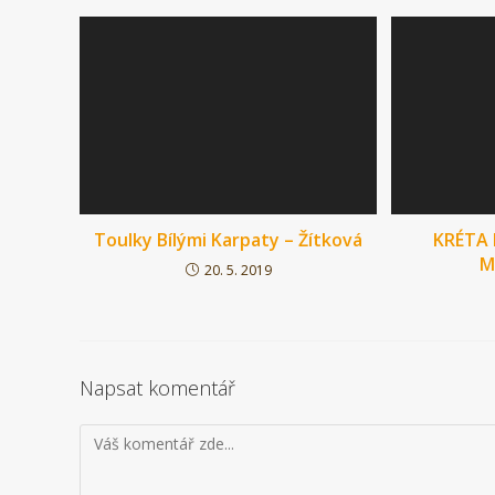
Toulky Bílými Karpaty – Žítková
KRÉTA 
M
20. 5. 2019
Napsat komentář
Komentář