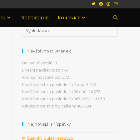
ie
Reference
Kontakt
Toggle
website
Návštěvnost Stránek
search
Online uživatelé:
0
Dnešní návštěvnost:
179
Včerejší návštěvnost:
272
Návštěvnost za posledních 7 dnů:
3 953
Návštěvnost za posledních 30 dnů:
14 078
Návštěvnost za posledních 365 dnů:
111 059
Návštěvnost stránky celkem:
408 604
Nejnovější Příspěvky
IX. Šumický Guláš Fest 2026