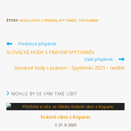
ŠTÍTKY:
HODY
,
HODY S PRÁVEM
,
SPYTIHNĚV
,
TOPOLANKA
Číst
Předchozí příspěvek
více
SLOVÁCKÉ HODY S PRÁVEM SPYTIHNĚV
článků
Další příspěvek
Slovácké hody s právem – Spytihněv 2023 – neděle
MOHLO BY SE VÁM TAKÉ LÍBIT
Krásné ráno z Kopanic
27. 9. 2020