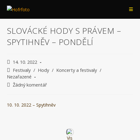
Přejít
k
obsahu
SLOVÁCKÉ HODY S PRÁVEM –
SPYTIHNĚV – PONDĚLÍ
Příspěvek
14. 10. 2022
byl
Rubriky
Festivaly
/
Hody
/
Koncerty a festivaly
/
publikován
příspěvku
Nezařazené
Komentáře
Žádný komentář
k
příspěvku
10. 10. 2022 – Spytihněv