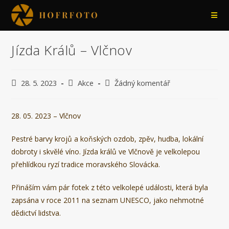
Přejít
k
obsahu
Jízda Králů – Vlčnov
Příspěvek
Rubriky
Komentáře
28. 5. 2023
Akce
Žádný komentář
byl
příspěvku
k
publikován
příspěvku
28. 05. 2023 – Vlčnov
Pestré barvy krojů a koňských ozdob, zpěv, hudba, lokální
dobroty i skvělé víno. Jízda králů ve Vlčnově je velkolepou
přehlídkou ryzí tradice moravského Slovácka.
Přináším vám pár fotek z této velkolepé události, která byla
zapsána v roce 2011 na seznam UNESCO, jako nehmotné
dědictví lidstva.