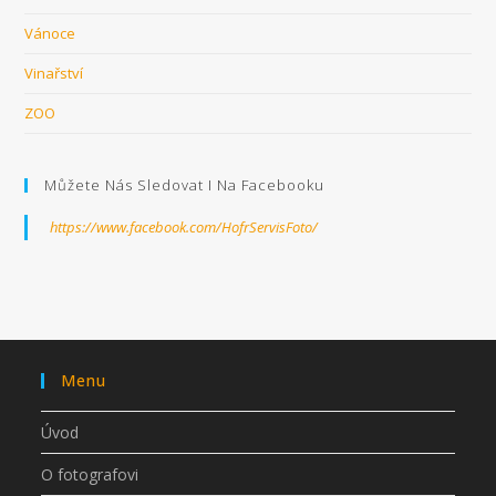
Vánoce
Vinařství
ZOO
Můžete Nás Sledovat I Na Facebooku
https://www.facebook.com/HofrServisFoto/
Menu
Úvod
O fotografovi