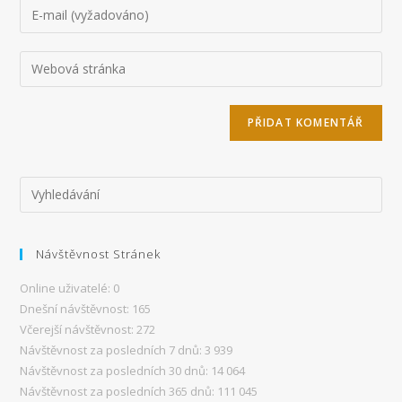
Chcete-
komentář,
li
zadejte
přidat
Zadejte
své
komentář,
adresu
jméno
zadejte
URL
nebo
svou
svého
uživatelské
e-
webu
jméno
mailovou
(volitelně)
adresu
Návštěvnost Stránek
Online uživatelé:
0
Dnešní návštěvnost:
165
Včerejší návštěvnost:
272
Návštěvnost za posledních 7 dnů:
3 939
Návštěvnost za posledních 30 dnů:
14 064
Návštěvnost za posledních 365 dnů:
111 045