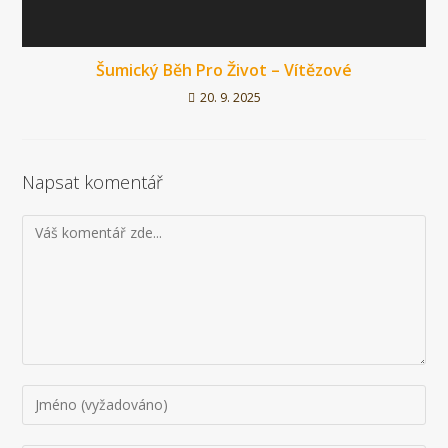
Šumický Běh Pro Život – Vítězové
20. 9. 2025
Napsat komentář
Komentář
Chcete-
li
přidat