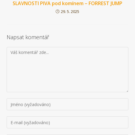
SLAVNOSTI PIVA pod komínem – FORREST JUMP
29. 5. 2025
Napsat komentář
Komentář
Chcete-
li
přidat
Chcete-
komentář,
li
zadejte
přidat