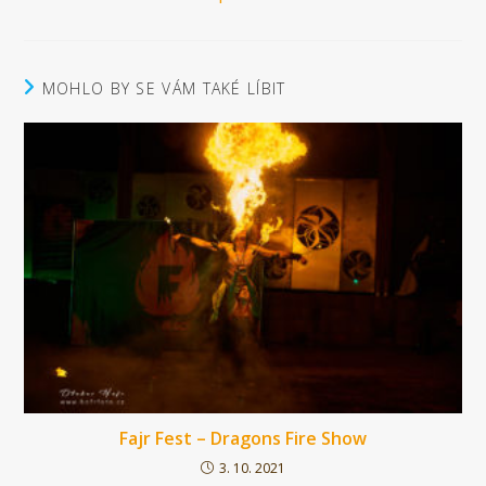
článků
MOHLO BY SE VÁM TAKÉ LÍBIT
Fajr Fest – Dragons Fire Show
3. 10. 2021