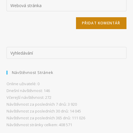
Zadejte
své
komentář,
adresu
jméno
zadejte
URL
nebo
svou
svého
uživatelské
e-
webu
jméno
mailovou
(volitelně)
adresu
Návštěvnost Stránek
Online uživatelé:
0
Dnešní návštěvnost:
146
Včerejší návštěvnost:
272
Návštěvnost za posledních 7 dnů:
3 920
Návštěvnost za posledních 30 dnů:
14 045
Návštěvnost za posledních 365 dnů:
111 026
Návštěvnost stránky celkem:
408 571