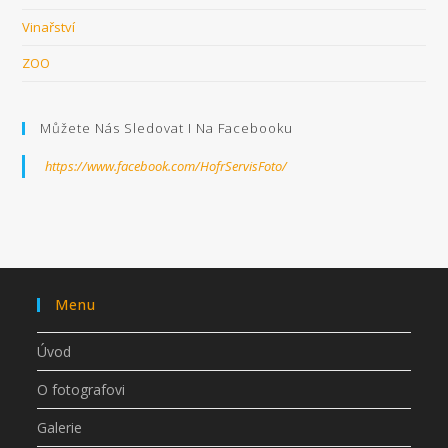
Vinařství
ZOO
Můžete Nás Sledovat I Na Facebooku
https://www.facebook.com/HofrServisFoto/
Menu
Úvod
O fotografovi
Galerie