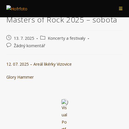
Přejít
k
Masters of Rock 2025 – sobota
obsahu
Příspěvek
Rubriky
13. 7. 2025
Koncerty a festivaly
byl
příspěvku
Komentáře
Žádný komentář
publikován
k
příspěvku
12. 07. 2025 – Areál likérky Vizovice
Glory Hammer